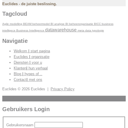
Euclides - de juiste beslissing.
Tagcloud
Agile modelling
BEAM
beheermodel
BI analyse
BI beheerorganisatie
BICC
business
datawarehouse
intelligece
Business Intelligence
meta data
typologie
Navigatie
Welkom
|
start pagina
Euclides
|
organisatie
Diensten
|
voor u
Klanten
|
hun verhaal
Blog
|
hypes of ..
Contact
|
met ons
Euclides
© 2026 Euclides |
Privacy Policy
Scroll to Top
Gebruikers Login
Gebruikersnaam