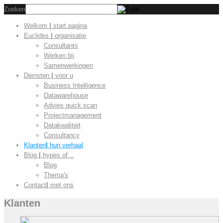
Zoeken
Welkom
|
start pagina
Euclides
|
organisatie
Consultants
Werken bij
Samenwerkingen
Diensten
|
voor u
Business Intelligence
Datawarehouse
Advies quick scan
Projectmanagement
Datakwaliteit
Consultancy
Klanten
|
hun verhaal
Blog
|
hypes of ..
Blog
Thema's
Contact
|
met ons
Klanten